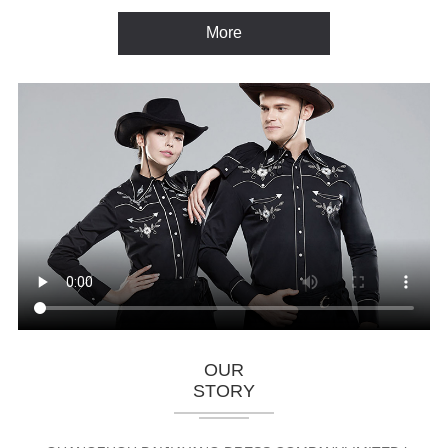
More
OUR
STORY